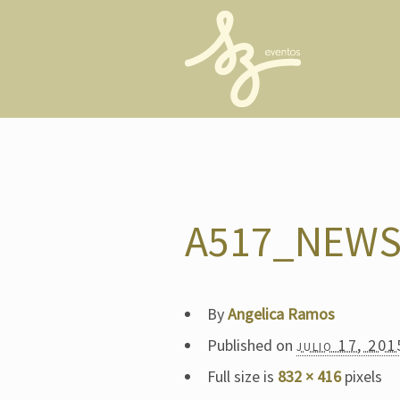
A517_NEWS
By
Angelica Ramos
Published on
julio 17, 201
Full size is
832 × 416
pixels