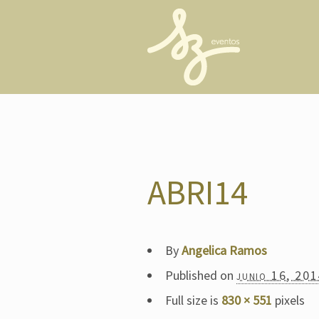
ABRI14
By
Angelica Ramos
Published on
junio 16, 20
Full size is
830 × 551
pixels