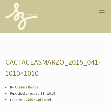
CACTACEASMARZO_2015_041-
1010×1010
By
Angelica Ramos
Published on
marzo 23, 2015
Full size is
1010 × 1010
pixels