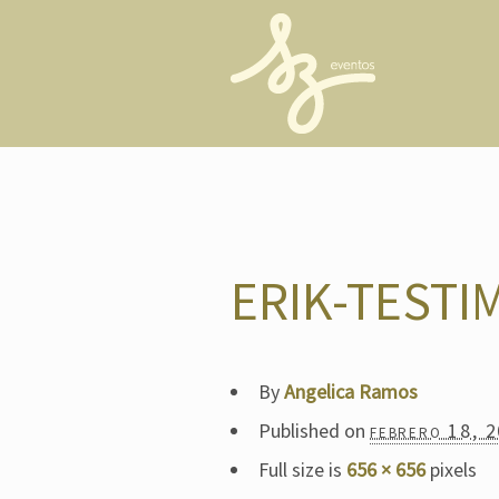
ERIK-TESTI
By
Angelica Ramos
Published on
febrero 18, 
Full size is
656 × 656
pixels