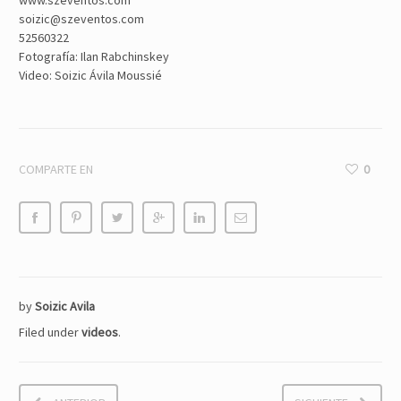
www.szeventos.com
soizic@szeventos.com
52560322
Fotografía: Ilan Rabchinskey
Video: Soizic Ávila Moussié
COMPARTE EN
0
by
Soizic Avila
Filed under
videos
.