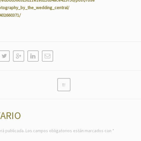
nk/edbd0560923d11e18021634ace429750/post/rose
otography_by_the_wedding_central/
5402660371/
ARIO
rá publicada.
Los campos obligatorios están marcados con
*