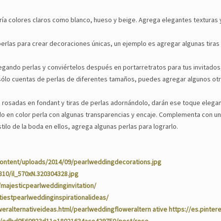
ría colores claros como blanco, hueso y beige. Agrega elegantes texturas 
las perlas para crear decoraciones únicas, un ejemplo es agregar algunas tir
gando perlas y conviértelos después en portarretratos para tus invitados
o sólo cuentas de perlas de diferentes tamaños, puedes agregar algunos o
s rosadas en fondant y tiras de perlas adornándolo, darán ese toque elegan
do en color perla con algunas transparencias y encaje. Complementa con u
stilo de la boda en ellos, agrega algunas perlas para lograrlo.
ontent/uploads/2014/09/pearlweddingdecorations.jpg
810/il_570xN.320304328.jpg
majesticpearlweddinginvitation/
estpearlweddinginspirationalideas/
eralternativeideas.html/pearlweddingfloweraltern ative https://es.pinte