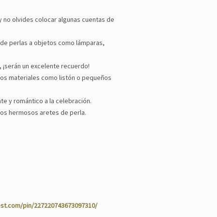
y no olvides colocar algunas cuentas de
as de perlas a objetos como lámparas,
, ¡serán un excelente recuerdo!
tros materiales como listón o pequeños
te y romántico a la celebración.
nos hermosos aretes de perla.
rest.com/pin/227220743673097310/