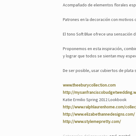
Acompañado de elementos florales espe
Patrones en la decoración con motivos cl
El tono Soft Blue ofrece una sensación d
Proponemos en esta inspiración, combinar
y lograr que todos se sientan muy espec
De ser posible, usar cubiertos de plata 
www.theeburycollection.com
http://mysanfranciscobudgetwedding.
Katie Ermilio Spring 2012 Lookbook
http://www.ralphlaurenhome.com/collec
http://www.elizabethannedesigns.com/
http://www.stylemepretty.com/