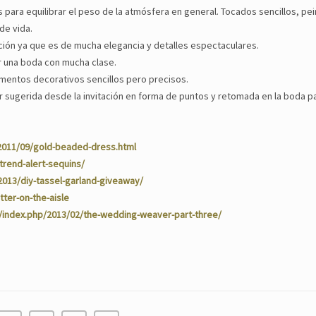
 para equilibrar el peso de la atmósfera en general. Tocados sencillos, pei
de vida.
ción ya que es de mucha elegancia y detalles espectaculares.
r una boda con mucha clase.
ementos decorativos sencillos pero precisos.
 sugerida desde la invitación en forma de puntos y retomada en la boda pa
2011/09/gold-beaded-dress.html
trend-alert-sequins/
013/diy-tassel-garland-giveaway/
ter-on-the-aisle
/index.php/2013/02/the-wedding-weaver-part-three/