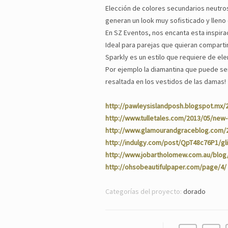
Elección de colores secundarios neutros
generan un look muy sofisticado y lleno 
En SZ Eventos, nos encanta esta inspira
Ideal para parejas que quieran comparti
Sparkly es un estilo que requiere de el
Por ejemplo la diamantina que puede ser
resaltada en los vestidos de las damas!
http://pawleysislandposh.blogspot.mx/
http://www.tulletales.com/2013/05/new-
http://www.glamourandgraceblog.com/2
http://indulgy.com/post/QpT48c76P1/glit
http://www.jobartholomew.com.au/blog
http://ohsobeautifulpaper.com/page/4/
Categorías del proyecto:
dorado