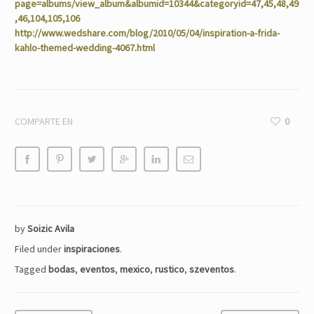
page=albums/view_album&albumid=10344&categoryid=47,45,48,49
,46,104,105,106
http://www.wedshare.com/blog/2010/05/04/inspiration-a-frida-
kahlo-themed-wedding-4067.html
COMPARTE EN
0
by
Soizic Avila
Filed under
inspiraciones
.
Tagged
bodas
,
eventos
,
mexico
,
rustico
,
szeventos
.