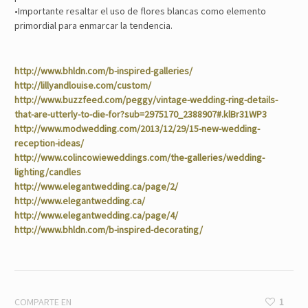
•Importante resaltar el uso de flores blancas como elemento
primordial para enmarcar la tendencia.
http://www.bhldn.com/b-inspired-galleries/
http://lillyandlouise.com/custom/
http://www.buzzfeed.com/peggy/vintage-wedding-ring-details-
that-are-utterly-to-die-for?sub=2975170_2388907#.klBr31WP3
http://www.modwedding.com/2013/12/29/15-new-wedding-
reception-ideas/
http://www.colincowieweddings.com/the-galleries/wedding-
lighting/candles
http://www.elegantwedding.ca/page/2/
http://www.elegantwedding.ca/
http://www.elegantwedding.ca/page/4/
http://www.bhldn.com/b-inspired-decorating/
COMPARTE EN
1