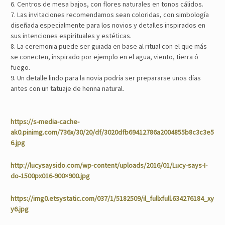
6. Centros de mesa bajos, con flores naturales en tonos cálidos.
7. Las invitaciones recomendamos sean coloridas, con simbología
diseñada especialmente para los novios y detalles inspirados en
sus intenciones espirituales y estéticas.
8. La ceremonia puede ser guiada en base al ritual con el que más
se conecten, inspirado por ejemplo en el agua, viento, tierra ó
fuego.
9. Un detalle lindo para la novia podría ser prepararse unos días
antes con un tatuaje de henna natural.
https://s-media-cache-
ak0.pinimg.com/736x/30/20/df/3020dfb69412786a2004855b8c3c3e5
6.jpg
http://lucysaysido.com/wp-content/uploads/2016/01/Lucy-says-I-
do-1500px016-900×900.jpg
https://img0.etsystatic.com/037/1/5182509/il_fullxfull.634276184_xy
y6.jpg