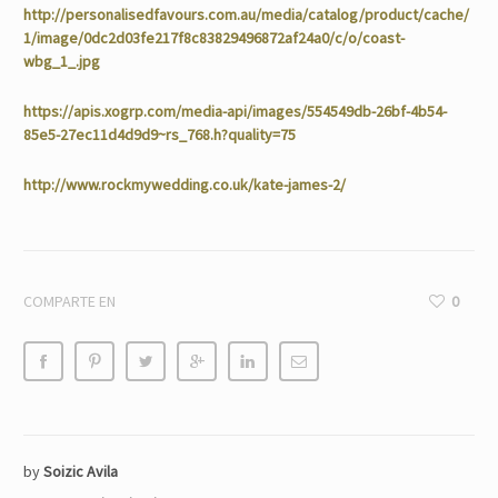
http://personalisedfavours.com.au/media/catalog/product/cache/
1/image/0dc2d03fe217f8c83829496872af24a0/c/o/coast-
wbg_1_.jpg
https://apis.xogrp.com/media-api/images/554549db-26bf-4b54-
85e5-27ec11d4d9d9~rs_768.h?quality=75
http://www.rockmywedding.co.uk/kate-james-2/
COMPARTE EN
0
by
Soizic Avila