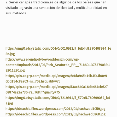
7. Servir canapés tradicionales de algunos de los países que han
visitado lograrán una sensación de libertad y multiculturalidad en
sus invitados.
https://img0.etsystatic.com/004/0/6016912/il_fullxfull.370468934_fe
8n.jpg
http://www.serendipitybeyonddesign.com/wp­
content/uploads/2013/08/Pink_Seaturtle_PP__71860.1375379089.1
280.1280.jpg
http://apis.xogrp.com/media-api/images/6c8fa945­b19b­4fa4­b8e9­
6bd194c8a763~rs_768.h?quality=75
http://apis.xogrp.com/media-api/images/53ac640a­16db­461c­b627­
68874a23a736~rs_768.h?quality=75
https://img0.etsystatic.com/059/0/7219911/il_570xN.760699052_lut
a.jpg
https://ideachic.files.wordpress.com/2012/01/hachwed1059.jpg
https://ideachic.files.wordpress.com/2012/01/hachwed0368.jpg